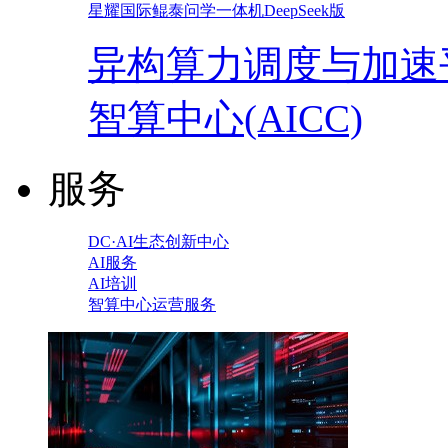
星耀国际鲲泰问学一体机DeepSeek版
异构算力调度与加速
智算中心(AICC)
服务
DC·AI生态创新中心
AI服务
AI培训
智算中心运营服务