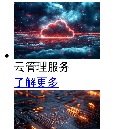
云管理服务
了解更多