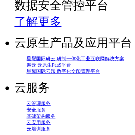
数据安全管控平台
了解更多
云原生产品及应用平台
星耀国际研云 研制一体化工业互联网解决方案
磐云 云原生PaaS平台
星耀国际云印 数字化文印管理平台
云服务
云管理服务
安全服务
基础架构服务
云应用服务
云培训服务