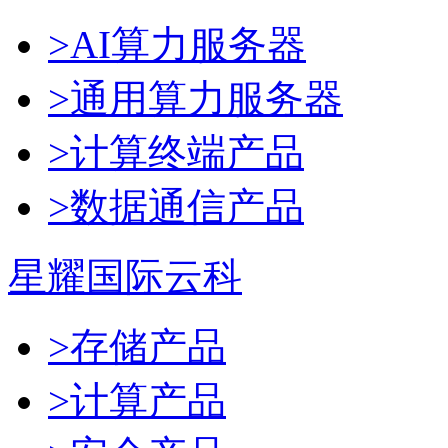
>AI算力服务器
>通用算力服务器
>计算终端产品
>数据通信产品
星耀国际云科
>存储产品
>计算产品