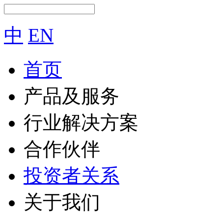
中
EN
首页
产品及服务
行业解决方案
合作伙伴
投资者关系
关于我们