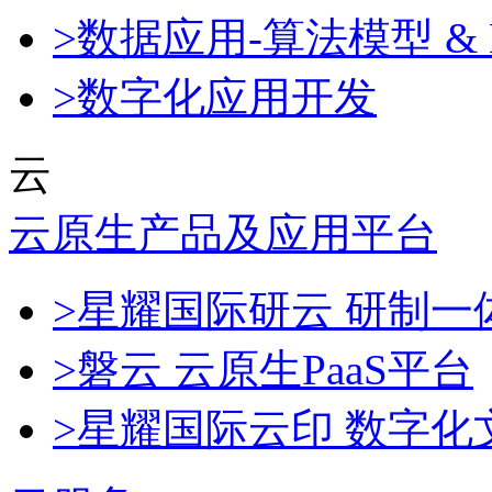
>数据应用-算法模型 & 
>数字化应用开发
云
云原生产品及应用平台
>星耀国际研云 研制
>磐云 云原生PaaS平台
>星耀国际云印 数字化