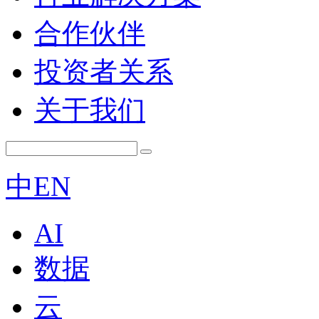
合作伙伴
投资者关系
关于我们
中
EN
AI
数据
云