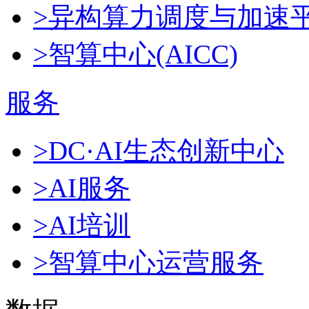
>异构算力调度与加速
>智算中心(AICC)
服务
>DC·AI生态创新中心
>AI服务
>AI培训
>智算中心运营服务