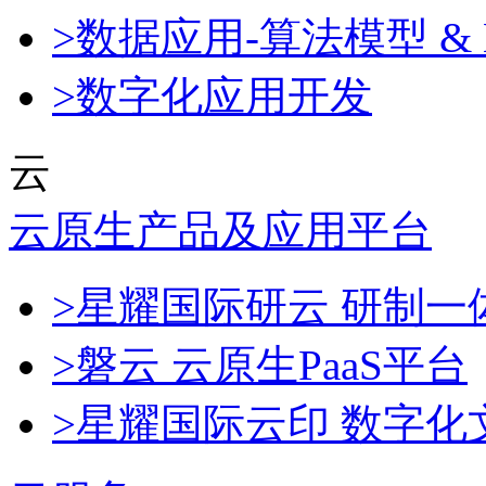
>数据应用-算法模型 & 
>数字化应用开发
云
云原生产品及应用平台
>星耀国际研云 研制
>磐云 云原生PaaS平台
>星耀国际云印 数字化