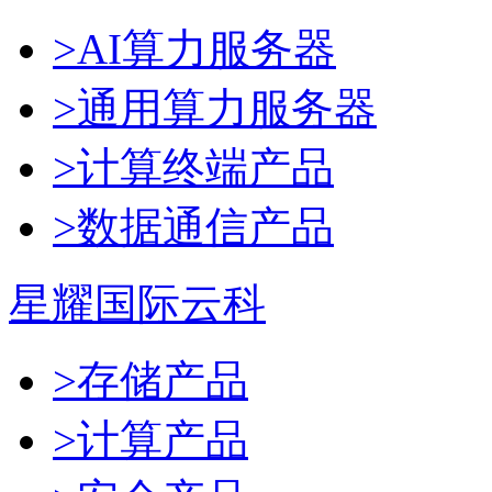
>AI算力服务器
>通用算力服务器
>计算终端产品
>数据通信产品
星耀国际云科
>存储产品
>计算产品