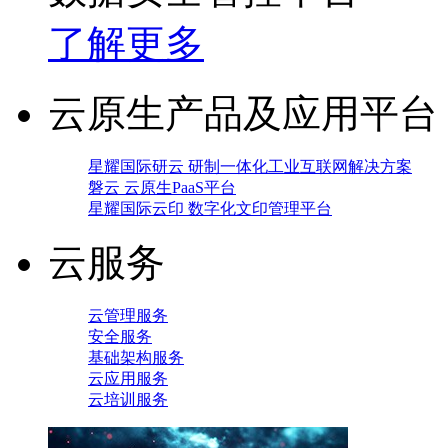
了解更多
云原生产品及应用平台
星耀国际研云 研制一体化工业互联网解决方案
磐云 云原生PaaS平台
星耀国际云印 数字化文印管理平台
云服务
云管理服务
安全服务
基础架构服务
云应用服务
云培训服务