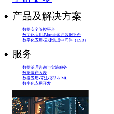
产品及解决方案
数据安全管控平台
数字化应用-Bluenic客户数据平台
数字化应用-云捷集成中间件（ESB）
服务
数据治理咨询与实施服务
数据资产入表
数据应用-算法模型 & ML
数字化应用开发