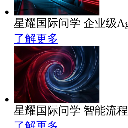
星耀国际问学 企业级Ag
了解更多
星耀国际问学 智能流
了解更多