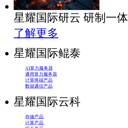
星耀国际研云 研制一
了解更多
星耀国际鲲泰
AI算力服务器
通用算力服务器
计算终端产品
数据通信产品
星耀国际云科
存储产品
计算产品