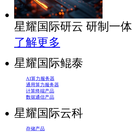
星耀国际研云 研制一
了解更多
星耀国际鲲泰
AI算力服务器
通用算力服务器
计算终端产品
数据通信产品
星耀国际云科
存储产品