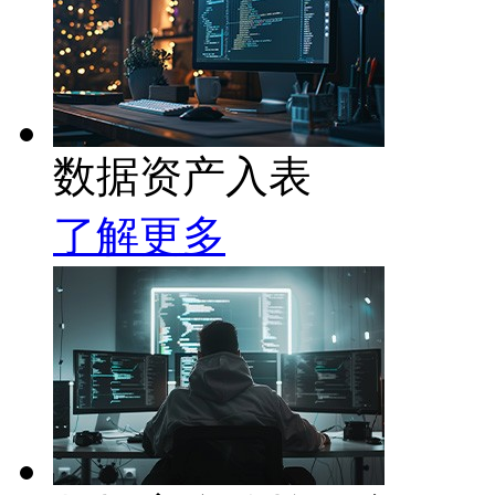
数据资产入表
了解更多