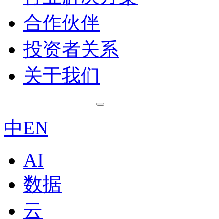
合作伙伴
投资者关系
关于我们
中
EN
AI
数据
云