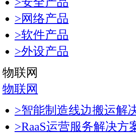
>安全产品
>网络产品
>软件产品
>外设产品
物联网
物联网
>智能制造线边搬运解
>RaaS运营服务解决方