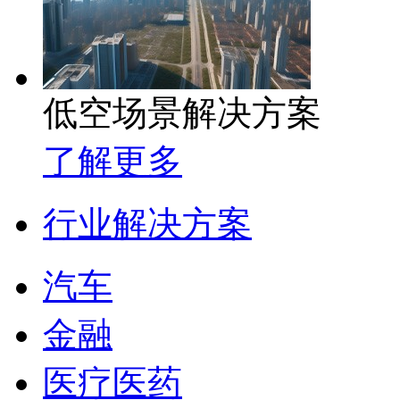
低空场景解决方案
了解更多
行业解决方案
汽车
金融
医疗医药