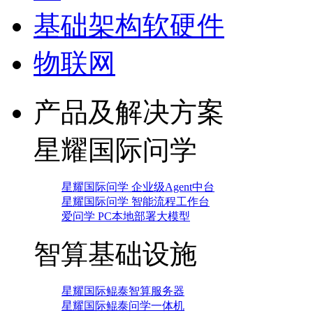
基础架构软硬件
物联网
产品及解决方案
星耀国际问学
星耀国际问学 企业级Agent中台
星耀国际问学 智能流程工作台
爱问学 PC本地部署大模型
智算基础设施
星耀国际鲲泰智算服务器
星耀国际鲲泰问学一体机