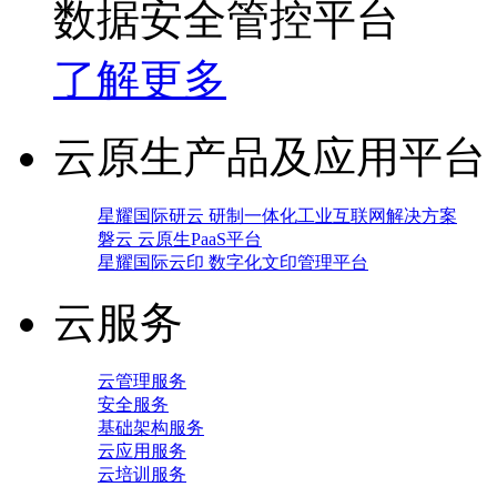
数据安全管控平台
了解更多
云原生产品及应用平台
星耀国际研云 研制一体化工业互联网解决方案
磐云 云原生PaaS平台
星耀国际云印 数字化文印管理平台
云服务
云管理服务
安全服务
基础架构服务
云应用服务
云培训服务