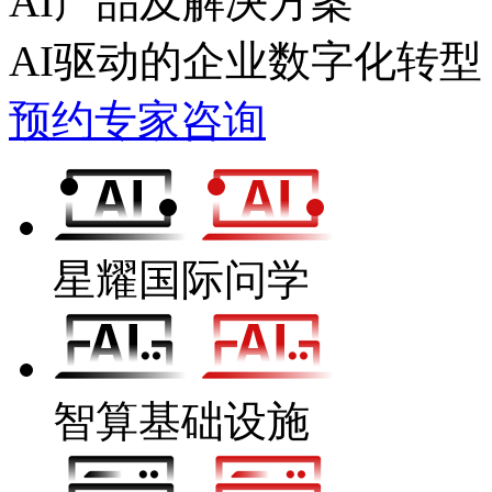
AI产品及解决方案
AI驱动的企业数字化转型
预约专家咨询
星耀国际问学
智算基础设施