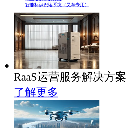
智能标识识读系统（叉车专用）
RaaS运营服务解决方案
了解更多