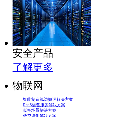
安全产品
了解更多
物联网
智能制造线边搬运解决方案
RaaS运营服务解决方案
低空场景解决方案
低空培训解决方案