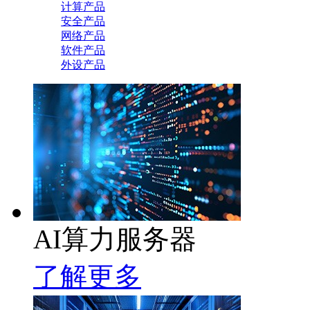
计算产品
安全产品
网络产品
软件产品
外设产品
AI算力服务器
了解更多