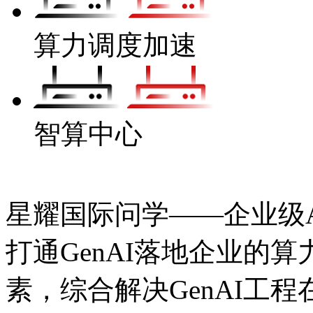
算力调度加速
智算中心
星耀国际问学——企业级Ag
打通GenAI落地企业的算力
素，综合解决GenAI工程在