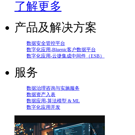
了解更多
产品及解决方案
数据安全管控平台
数字化应用-Bluenic客户数据平台
数字化应用-云捷集成中间件（ESB）
服务
数据治理咨询与实施服务
数据资产入表
数据应用-算法模型 & ML
数字化应用开发